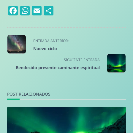
Facebook
WhatsApp
Email
Compartir
<span
ENTRADA ANTERIOR:
class="nav-
Nuevo ciclo
subtitle
screen-
SIGUIENTE ENTRADA
reader-
Bendecido presente caminante espiritual
text">Página</span>
POST RELACIONADOS