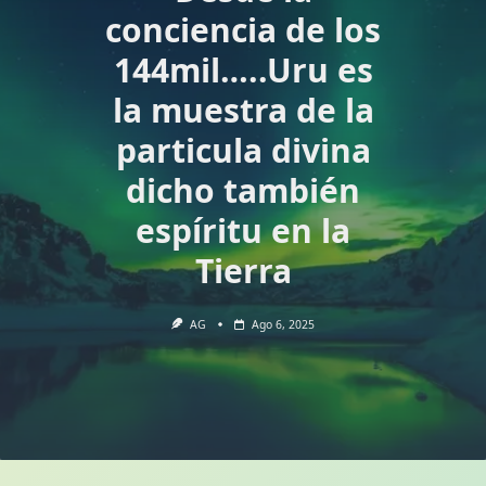
conciencia de los
144mil…..Uru es
la muestra de la
particula divina
dicho también
espíritu en la
Tierra
AG
Ago 6, 2025