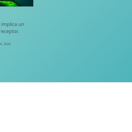
 implica un
receptor.
4, 2026