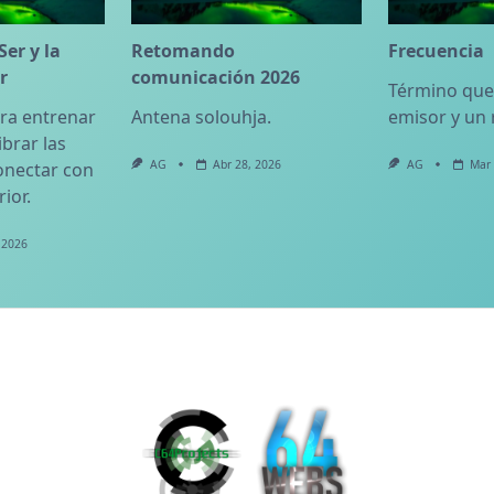
Ser y la
Retomando
Frecuencia
r
comunicación 2026
Término que
ra entrenar
Antena solouhja.
emisor y un 
ibrar las
AG
Abr 28, 2026
AG
Mar 
onectar con
ior.
 2026