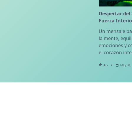
Despertar del 
Fuerza Interio
Un mensaje pa
la mente, equil
emociones y c
el corazón inter
AG
May 31,