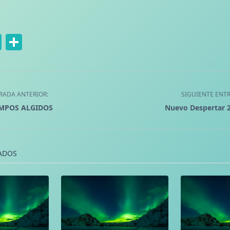
book
hatsApp
Email
Compartir
RADA ANTERIOR:
SIGUIENTE ENT
EMPOS ALGIDOS
Nuevo Despertar 
/span>
ADOS