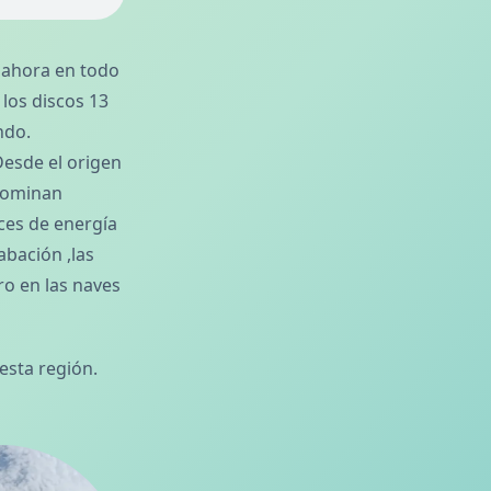
 ahora en todo
los discos 13
ndo.
Desde el origen
enominan
ces de energía
abación ,las
ro en las naves
esta región.