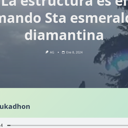
La estructura es el
ando Sta esmeral
diamantina
AG
Ene 8, 2024
eukadhon